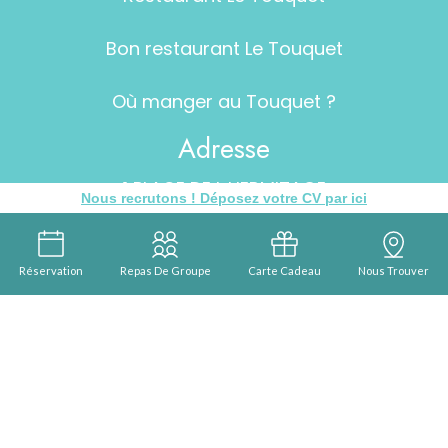
Bon restaurant Le Touquet
Où manger au Touquet ?
Adresse
1 PLACE DE L HERMITAGE
Nous recrutons ! Déposez votre CV par ici
62520 LE TOUQUET-Paris PLAGE
Réservation
Repas De Groupe
Carte Cadeau
Nous Trouver
4.5 / 5 basé sur 1183 notes et sur 1183 avis